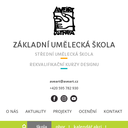
ZÁKLADNÍ UMĚLECKÁ ŠKOLA
STŘEDNÍ UMĚLECKÁ ŠKOLA
REKVALIFIKAČNÍ KURZY DESIGNU
aveart@aveart.cz
+420 595 782 930
O NÁS
AKTUALITY
PROJEKTY
OCENĚNÍ
KONTAKT
škola
obor
kalendář akcí