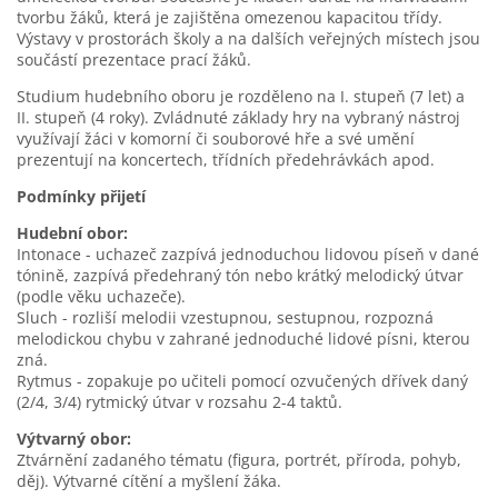
tvorbu žáků, která je zajištěna omezenou kapacitou třídy.
Výstavy v prostorách školy a na dalších veřejných místech jsou
součástí prezentace prací žáků.
Studium hudebního oboru je rozděleno na I. stupeň (7 let) a
II. stupeň (4 roky). Zvládnuté základy hry na vybraný nástroj
využívají žáci v komorní či souborové hře a své umění
prezentují na koncertech, třídních předehrávkách apod.
Podmínky přijetí
Hudební obor:
Intonace - uchazeč zazpívá jednoduchou lidovou píseň v dané
tónině, zazpívá předehraný tón nebo krátký melodický útvar
(podle věku uchazeče).
Sluch - rozliší melodii vzestupnou, sestupnou, rozpozná
melodickou chybu v zahrané jednoduché lidové písni, kterou
zná.
Rytmus - zopakuje po učiteli pomocí ozvučených dřívek daný
(2/4, 3/4) rytmický útvar v rozsahu 2-4 taktů.
Výtvarný obor:
Ztvárnění zadaného tématu (figura, portrét, příroda, pohyb,
děj). Výtvarné cítění a myšlení žáka.