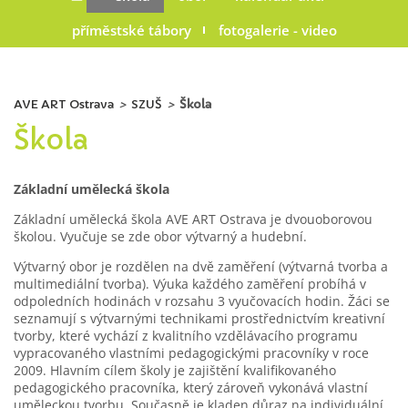
příměstské tábory
fotogalerie - video
AVE ART Ostrava
>
SZUŠ
>
Škola
Škola
Základní umělecká škola
Základní umělecká škola AVE ART Ostrava je dvouoborovou
školou. Vyučuje se zde obor výtvarný a hudební.
Výtvarný obor je rozdělen na dvě zaměření (výtvarná tvorba a
multimediální tvorba). Výuka každého zaměření probíhá v
odpoledních hodinách v rozsahu 3 vyučovacích hodin. Žáci se
seznamují s výtvarnými technikami prostřednictvím kreativní
tvorby, které vychází z kvalitního vzdělávacího programu
vypracovaného vlastními pedagogickými pracovníky v roce
2009. Hlavním cílem školy je zajištění kvalifikovaného
pedagogického pracovníka, který zároveň vykonává vlastní
uměleckou tvorbu. Současně je kladen důraz na individuální