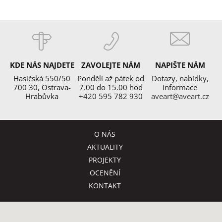
KDE NÁS NAJDETE
ZAVOLEJTE NÁM
NAPIŠTE NÁM
Hasičská 550/50
Pondělí až pátek od
Dotazy, nabídky,
700 30, Ostrava-
7.00 do 15.00 hod
informace
Hrabůvka
+420 595 782 930
aveart@aveart.cz
O NÁS
AKTUALITY
PROJEKTY
OCENĚNÍ
KONTAKT