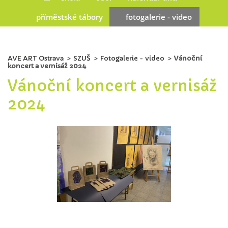
příměstské tábory
fotogalerie - video
AVE ART Ostrava
>
SZUŠ
>
Fotogalerie - video
>
Vánoční
koncert a vernisáž 2024
Vánoční koncert a vernisáž
2024