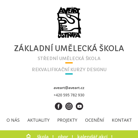
ZÁKLADNÍ UMĚLECKÁ ŠKOLA
STŘEDNÍ UMĚLECKÁ ŠKOLA
REKVALIFIKAČNÍ KURZY DESIGNU
aveart@aveart.cz
+420 595 782 930
O NÁS
AKTUALITY
PROJEKTY
OCENĚNÍ
KONTAKT
škola
obor
kalendář akcí